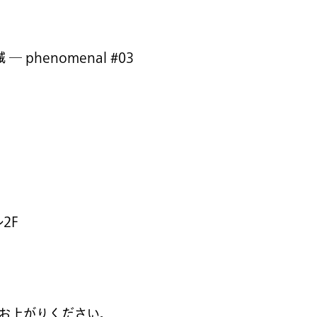
phenomenal #03
）
2F
へお上がりください。