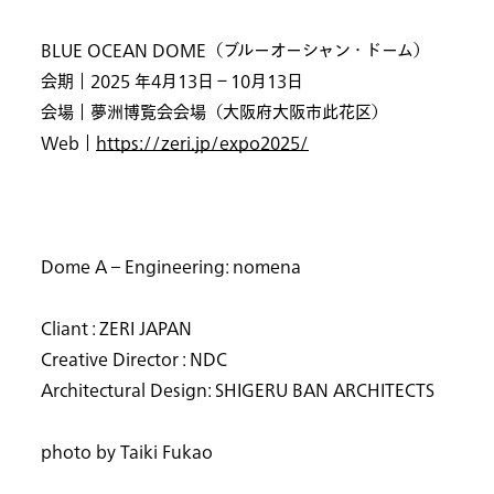
BLUE OCEAN DOME（ブルーオーシャン・ドーム）
会期｜2025 年4月13日−10月13日
会場｜夢洲博覧会会場（大阪府大阪市此花区）
Web｜
https://zeri.jp/expo2025/
Dome A – Engineering: nomena
Cliant : ZERI JAPAN
Creative Director : NDC
Architectural Design: SHIGERU BAN ARCHITECTS
Top
photo by Taiki Fukao
Projects